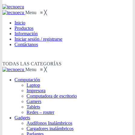
Menu
≡
╳
Inicio
Productos
Información
Iniciar sesión / registrarse
Contáctanos
TODAS LAS CATEGORÍAS
Menu
≡
╳
Computación
Laptop
Impresora
Computadora de escritorio
Gamers
Tablets
Redes – router
Gadgets
Audífonos Inalámbricos
Cargadores inalámbricos
Parlantes