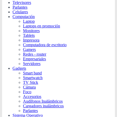
Televisores
Parlantes
Celulares
Computación
Laptop
Laptops en promoción
Monitores
Tablets
Impresora
Computadora de escritorio
Gamers
Redes - router
Empresariales
Servidores
Gadgets
Smart band
Smartwatch
TV Stick
Cámara
Foco
Accesorios
Audífonos Inalámbricos
Cargadores inalámbricos
Parlantes
Sistema Operativo