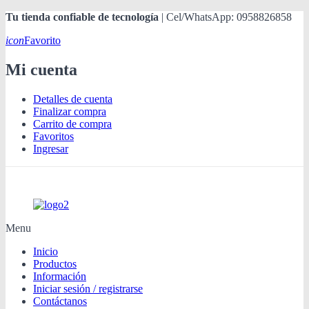
Tu tienda confiable de tecnología
| Cel/WhatsApp: 0958826858
icon
Favorito
Mi cuenta
Detalles de cuenta
Finalizar compra
Carrito de compra
Favoritos
Ingresar
Menu
Inicio
Productos
Información
Iniciar sesión / registrarse
Contáctanos