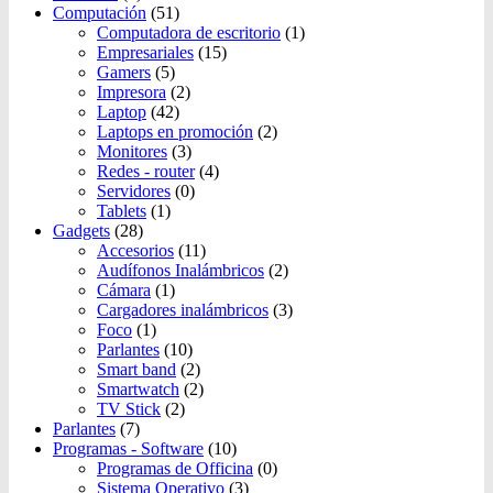
Computación
(51)
Computadora de escritorio
(1)
Empresariales
(15)
Gamers
(5)
Impresora
(2)
Laptop
(42)
Laptops en promoción
(2)
Monitores
(3)
Redes - router
(4)
Servidores
(0)
Tablets
(1)
Gadgets
(28)
Accesorios
(11)
Audífonos Inalámbricos
(2)
Cámara
(1)
Cargadores inalámbricos
(3)
Foco
(1)
Parlantes
(10)
Smart band
(2)
Smartwatch
(2)
TV Stick
(2)
Parlantes
(7)
Programas - Software
(10)
Programas de Officina
(0)
Sistema Operativo
(3)