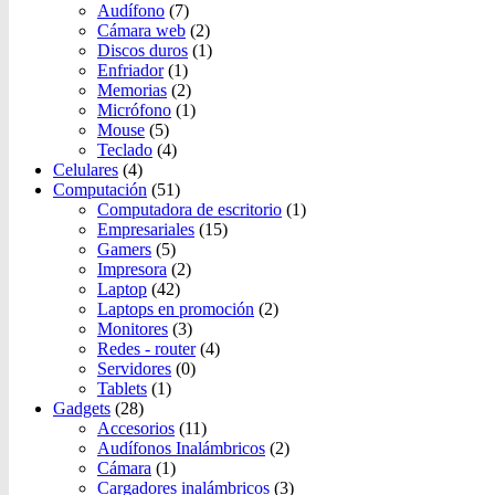
Audífono
(7)
Cámara web
(2)
Discos duros
(1)
Enfriador
(1)
Memorias
(2)
Micrófono
(1)
Mouse
(5)
Teclado
(4)
Celulares
(4)
Computación
(51)
Computadora de escritorio
(1)
Empresariales
(15)
Gamers
(5)
Impresora
(2)
Laptop
(42)
Laptops en promoción
(2)
Monitores
(3)
Redes - router
(4)
Servidores
(0)
Tablets
(1)
Gadgets
(28)
Accesorios
(11)
Audífonos Inalámbricos
(2)
Cámara
(1)
Cargadores inalámbricos
(3)