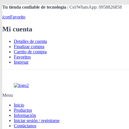
Tu tienda confiable de tecnología
| Cel/WhatsApp: 0958826858
icon
Favorito
Mi cuenta
Detalles de cuenta
Finalizar compra
Carrito de compra
Favoritos
Ingresar
Menu
Inicio
Productos
Información
Iniciar sesión / registrarse
Contáctanos