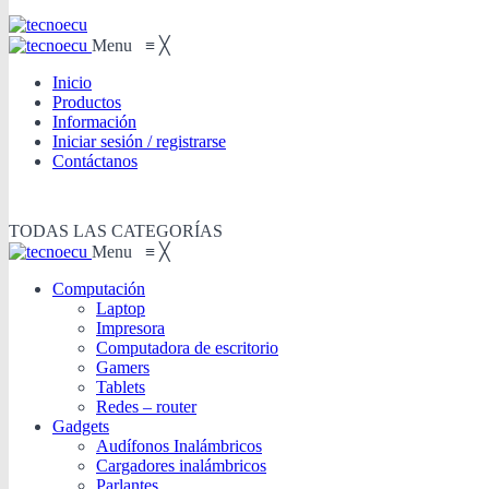
Menu
≡
╳
Inicio
Productos
Información
Iniciar sesión / registrarse
Contáctanos
TODAS LAS CATEGORÍAS
Menu
≡
╳
Computación
Laptop
Impresora
Computadora de escritorio
Gamers
Tablets
Redes – router
Gadgets
Audífonos Inalámbricos
Cargadores inalámbricos
Parlantes