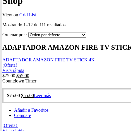
Shop
View on
Grid
List
Mostrando 1–12 de 111 resultados
Ordenar por :
ADAPTADOR AMAZON FIRE TV STICK
ADAPTADOR AMAZON FIRE TV STICK 4K
¡Oferta!
Vista rápida
$
75.00
$
55.00
Countdown Timer
$
75.00
$
55.00
Leer más
Añadir a Favoritos
Compare
¡Oferta!
Vista rápida