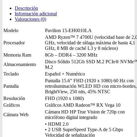
Descripción
Información adicional
Valoraciones (0)
Modelo
Pavilion 15-EH0010LA
AMD Ryzen™ 7 4700U (velocidad base de 2,
Procesador
GHz, velocidad de ráfaga máxima de hasta 4,1
GHz, 8 MB de caché L3 y 8 núcleos)
Memoria Ram
8Gb – DDR4 – 3200 MHz
Disco Sólido 512Gb SSD M.2 PCIe® NVMe
Almacenamiento
M.2
Teclado
Español + Numérico
Pantalla 15.6” FHD (1920 x 1080) 60 Hz con
Pantalla
retroiluminación WLED HD con micro-bordes,
BrightView, 250 nits, 45% NTSC
Resolución
FHD (1920 x 1080)
Gráficos
Gráficos AMD Radeon™ RX Vega 10
Cámara HD HP True Vision de 720p con
Cámara Web
micrófono digital integrado
• HDMI 2.0
• 2 USB SuperSpeed Type-A de 5 Gbps
Velocidad de señalización