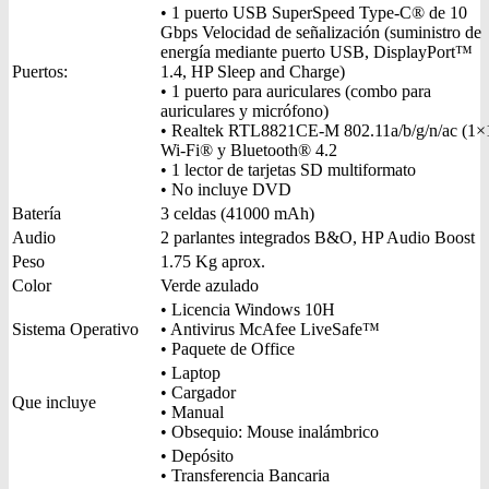
• 1 puerto USB SuperSpeed Type-C® de 10
Gbps Velocidad de señalización (suministro de
energía mediante puerto USB, DisplayPort™
Puertos:
1.4, HP Sleep and Charge)
• 1 puerto para auriculares (combo para
auriculares y micrófono)
• Realtek RTL8821CE-M 802.11a/b/g/n/ac (1×
Wi-Fi® y Bluetooth® 4.2
• 1 lector de tarjetas SD multiformato
• No incluye DVD
Batería
3 celdas (41000 mAh)
Audio
2 parlantes integrados B&O, HP Audio Boost
Peso
1.75 Kg aprox.
Color
Verde azulado
• Licencia Windows 10H
Sistema Operativo
• Antivirus McAfee LiveSafe™
• Paquete de Office
• Laptop
• Cargador
Que incluye
• Manual
• Obsequio: Mouse inalámbrico
• Depósito
• Transferencia Bancaria