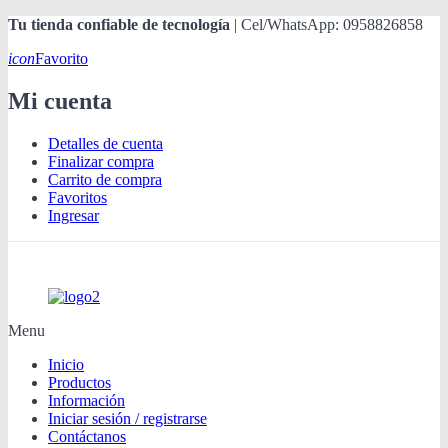
Tu tienda confiable de tecnología
| Cel/WhatsApp: 0958826858
icon
Favorito
Mi cuenta
Detalles de cuenta
Finalizar compra
Carrito de compra
Favoritos
Ingresar
Menu
Inicio
Productos
Información
Iniciar sesión / registrarse
Contáctanos