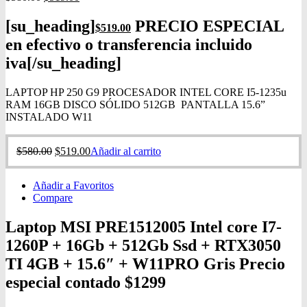
[su_heading]
PRECIO ESPECIAL
$519
.00
en efectivo o transferencia incluido
iva[/su_heading]
LAPTOP HP 250 G9 PROCESADOR INTEL CORE I5-1235u
RAM 16GB DISCO SÓLIDO 512GB PANTALLA 15.6”
INSTALADO W11
$
580.00
$
519.00
Añadir al carrito
Añadir a Favoritos
Compare
Laptop MSI PRE1512005 Intel core I7-
1260P + 16Gb + 512Gb Ssd + RTX3050
TI 4GB + 15.6″ + W11PRO Gris Precio
especial contado $1299