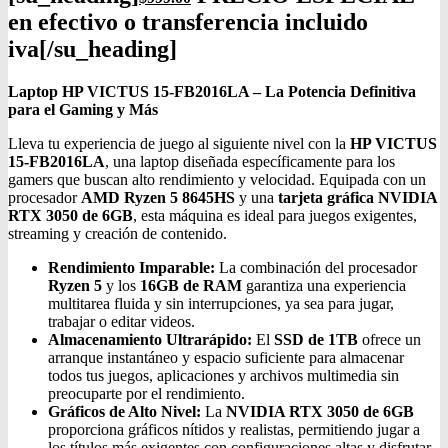
en efectivo o transferencia incluido
iva[/su_heading]
Laptop HP VICTUS 15-FB2016LA – La Potencia Definitiva
para el Gaming y Más
Lleva tu experiencia de juego al siguiente nivel con la
HP VICTUS
15-FB2016LA
, una laptop diseñada específicamente para los
gamers que buscan alto rendimiento y velocidad. Equipada con un
procesador
AMD Ryzen 5 8645HS
y una
tarjeta gráfica NVIDIA
RTX 3050 de 6GB
, esta máquina es ideal para juegos exigentes,
streaming y creación de contenido.
Rendimiento Imparable:
La combinación del procesador
Ryzen 5
y los
16GB de RAM
garantiza una experiencia
multitarea fluida y sin interrupciones, ya sea para jugar,
trabajar o editar videos.
Almacenamiento Ultrarápido:
El
SSD de 1TB
ofrece un
arranque instantáneo y espacio suficiente para almacenar
todos tus juegos, aplicaciones y archivos multimedia sin
preocuparte por el rendimiento.
Gráficos de Alto Nivel:
La
NVIDIA RTX 3050 de 6GB
proporciona gráficos nítidos y realistas, permitiendo jugar a
los títulos más exigentes con configuraciones altas y disfrutar