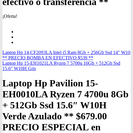
efectivo o transferencia **
¡Oferta!
Laptop Hp 14-CF2093LA Intel i5 Ram 8Gb + 256Gb Ssd 14″ W10
** PRECIO BOMBA EN EFECTIVO $539 **
Laptop Hp 15-EH1021LA Ryzen 7 5700u 16Gb + 512Gb Ssd
15.6″ W10H Gris
Laptop Hp Pavilion 15-
EH0010LA Ryzen 7 4700u 8Gb
+ 512Gb Ssd 15.6″ W10H
Verde Azulado ** $679.00
PRECIO ESPECIAL en