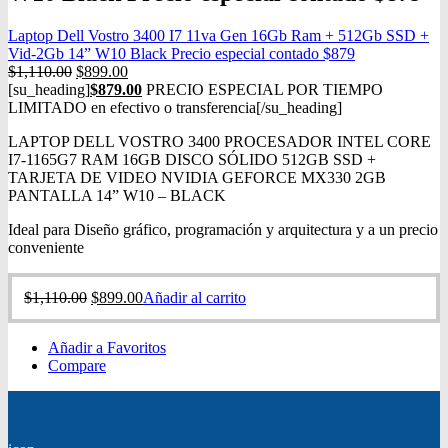
Laptop Dell Vostro 3400 I7 11va Gen 16Gb Ram + 512Gb SSD +
Vid-2Gb 14” W10 Black Precio especial contado $879
$
1,110.00
$
899.00
[su_heading]
$
879.00
PRECIO ESPECIAL POR TIEMPO
LIMITADO en efectivo o transferencia[/su_heading]
LAPTOP DELL VOSTRO 3400 PROCESADOR INTEL CORE
I7-1165G7 RAM 16GB DISCO SÓLIDO 512GB SSD +
TARJETA DE VIDEO NVIDIA GEFORCE MX330 2GB
PANTALLA 14” W10 – BLACK
Ideal para Diseño gráfico, programación y arquitectura y a un precio
conveniente
$
1,110.00
$
899.00
Añadir al carrito
Añadir a Favoritos
Compare