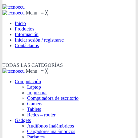
Menu
≡
╳
Inicio
Productos
Información
Iniciar sesión / registrarse
Contáctanos
TODAS LAS CATEGORÍAS
Menu
≡
╳
Computación
Laptop
Impresora
Computadora de escritorio
Gamers
Tablets
Redes – router
Gadgets
Audífonos Inalámbricos
Cargadores inalámbricos
Parlantes