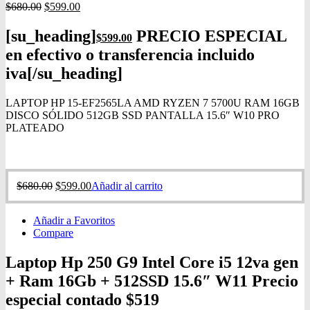
$
680.00
$
599.00
[su_heading]
PRECIO ESPECIAL
$599
.00
en efectivo o transferencia incluido
iva[/su_heading]
LAPTOP HP 15-EF2565LA AMD RYZEN 7 5700U RAM 16GB
DISCO SÓLIDO 512GB SSD PANTALLA 15.6″ W10 PRO
PLATEADO
$
680.00
$
599.00
Añadir al carrito
Añadir a Favoritos
Compare
Laptop Hp 250 G9 Intel Core i5 12va gen
+ Ram 16Gb + 512SSD 15.6″ W11 Precio
especial contado $519