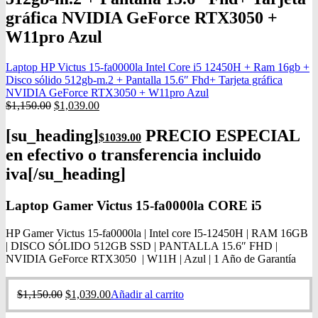
gráfica NVIDIA GeForce RTX3050 +
W11pro Azul
Laptop HP Victus 15-fa0000la Intel Core i5 12450H + Ram 16gb +
Disco sólido 512gb-m.2 + Pantalla 15.6″ Fhd+ Tarjeta gráfica
NVIDIA GeForce RTX3050 + W11pro Azul
$
1,150.00
$
1,039.00
[su_heading]
PRECIO ESPECIAL
$1039
.00
en efectivo o transferencia incluido
iva[/su_heading]
Laptop Gamer Victus 15-fa0000la CORE i5
HP Gamer Victus 15-fa0000la | Intel core I5-12450H | RAM 16GB
| DISCO SÓLIDO 512GB SSD | PANTALLA 15.6″ FHD |
NVIDIA GeForce RTX3050 | W11H | Azul | 1 Año de Garantía
$
1,150.00
$
1,039.00
Añadir al carrito