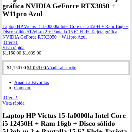
gráfica NVIDIA GeForce RTX3050 +
W11pro Azul
Laptop HP Victus 15-fa0000la Intel Core i5 12450H + Ram 16gb +
Disco sólido 512gb-m.2 + Pantalla 15.6″ Fhd+ Tarjeta gráfica
NVIDIA GeForce RTX3050 + W11pro Azul
¡Oferta!
Vista rápida
$
1,150.00
$
1,039.00
$
1,150.00
$
1,039.00
Añadir al carrito
Añadir a Favoritos
Compare
¡Oferta!
Vista rápida
Laptop HP Victus 15-fa0000la Intel Core
i5 12450H + Ram 16gb + Disco sólido
512gb-m.2 + Pantalla 15.6″ Fhd+ Tarjeta