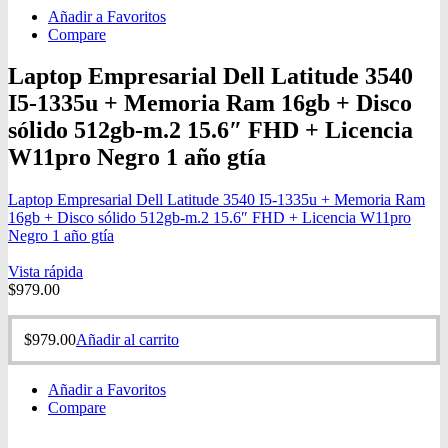
Añadir a Favoritos
Compare
Laptop Empresarial Dell Latitude 3540
I5-1335u + Memoria Ram 16gb + Disco
sólido 512gb-m.2 15.6″ FHD + Licencia
W11pro Negro 1 año gtía
Laptop Empresarial Dell Latitude 3540 I5-1335u + Memoria Ram
16gb + Disco sólido 512gb-m.2 15.6″ FHD + Licencia W11pro
Negro 1 año gtía
Vista rápida
$
979.00
$
979.00
Añadir al carrito
Añadir a Favoritos
Compare