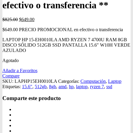
efectivo o transferencia **
$
825.00
$
649.00
$64
9.00
PRECIO PROMOCIONAL en efectivo o transferencia
LAPTOP HP 15-EH0010LA AMD RYZEN 7 4700U RAM 8GB
DISCO SÓLIDO 512GB SSD PANTALLA 15.6″ W10H VERDE
AZULADO
Agotado
Añadir a Favoritos
Compare
SKU:
LAPHP15EH0010LA
Categorías:
Computación
,
Laptop
Etiquetas:
15.6"
,
512gb
,
8gb
,
amd
,
hp
,
laptop
,
ryzen 7
,
ssd
Comparte este producto