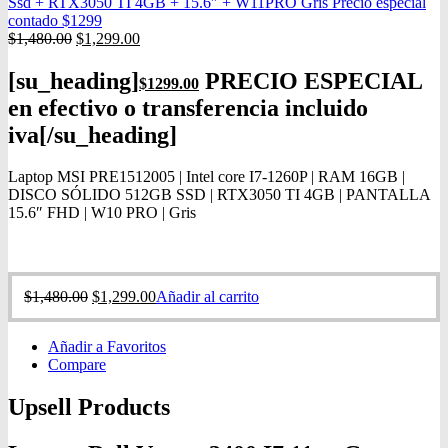
Ssd + RTX3050 TI 4GB + 15.6″ + W11PRO Gris Precio especial
contado $1299
$
1,480.00
$
1,299.00
[su_heading]
PRECIO ESPECIAL
$
1299.00
en efectivo o transferencia incluido
iva[/su_heading]
Laptop MSI PRE1512005 | Intel core I7-1260P | RAM 16GB |
DISCO SÓLIDO 512GB SSD | RTX3050 TI 4GB | PANTALLA
15.6″ FHD | W10 PRO | Gris
$
1,480.00
$
1,299.00
Añadir al carrito
Añadir a Favoritos
Compare
Upsell Products