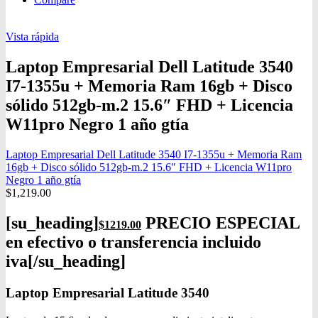
Vista rápida
Laptop Empresarial Dell Latitude 3540
I7-1355u + Memoria Ram 16gb + Disco
sólido 512gb-m.2 15.6″ FHD + Licencia
W11pro Negro 1 año gtía
Laptop Empresarial Dell Latitude 3540 I7-1355u + Memoria Ram
16gb + Disco sólido 512gb-m.2 15.6″ FHD + Licencia W11pro
Negro 1 año gtía
$
1,219.00
[su_heading]
PRECIO ESPECIAL
$1219
.00
en efectivo o transferencia incluido
iva[/su_heading]
Laptop Empresarial Latitude 3540