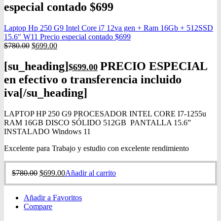
especial contado $699
Laptop Hp 250 G9 Intel Core i7 12va gen + Ram 16Gb + 512SSD
15.6″ W11 Precio especial contado $699
$
780.00
$
699.00
[su_heading]
PRECIO ESPECIAL
$
699.00
en efectivo o transferencia incluido
iva[/su_heading]
LAPTOP HP 250 G9 PROCESADOR INTEL CORE I7-1255u
RAM 16GB DISCO SÓLIDO 512GB PANTALLA 15.6”
INSTALADO Windows 11
Excelente para Trabajo y estudio con excelente rendimiento
$
780.00
$
699.00
Añadir al carrito
Añadir a Favoritos
Compare