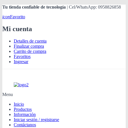
Tu tienda confiable de tecnología
| Cel/WhatsApp: 0958826858
icon
Favorito
Mi cuenta
Detalles de cuenta
Finalizar compra
Carrito de compra
Favoritos
Ingresar
Menu
Inicio
Productos
Información
Iniciar sesión / registrarse
Contáctanos