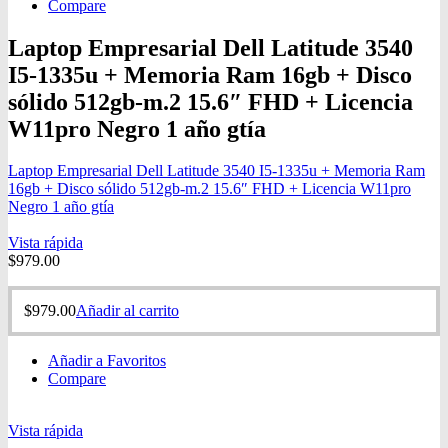
Compare
Laptop Empresarial Dell Latitude 3540
I5-1335u + Memoria Ram 16gb + Disco
sólido 512gb-m.2 15.6″ FHD + Licencia
W11pro Negro 1 año gtía
Laptop Empresarial Dell Latitude 3540 I5-1335u + Memoria Ram
16gb + Disco sólido 512gb-m.2 15.6″ FHD + Licencia W11pro
Negro 1 año gtía
Vista rápida
$
979.00
$
979.00
Añadir al carrito
Añadir a Favoritos
Compare
Vista rápida