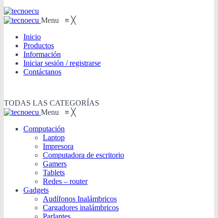
Menu
≡
╳
Inicio
Productos
Información
Iniciar sesión / registrarse
Contáctanos
TODAS LAS CATEGORÍAS
Menu
≡
╳
Computación
Laptop
Impresora
Computadora de escritorio
Gamers
Tablets
Redes – router
Gadgets
Audífonos Inalámbricos
Cargadores inalámbricos
Parlantes