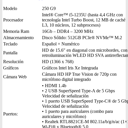
Modelo
250 G9
Intel® Core™ i5-1235U (hasta 4,4 GHz con
Procesador
tecnología Intel Turbo Boost, 12 MB de caché
L3, 10 núcleos, 12 subprocesos)
Memoria Ram
16Gb – DDR4 – 3200 MHz
Almacenamiento
Disco Sólido: 512GB PCIe® NVMe™ M.2
Teclado
Español + Numérico
HD de 15.6″ en diagonal con microbordes, con
Pantalla
retroiluminación WLED HD SVA antirreflectan
Resolución
HD (1366 x 768)
Gráficos
Gráficos Intel Iris Xe Integrada
Cámara HD HP True Vision de 720p con
Cámara Web
micrófono digital integrado
• HDMI 1.4b
• 2 USB SuperSpeed Type-A de 5 Gbps
Velocidad de señalización
• 1 puerto USB SuperSpeed Type-C® de 5 Gb
Velocidad de señalización
• 1 puerto para auriculares (combo para
Puertos:
auriculares y micrófono)
• Realtek RTL8821CE-M 802.11a/b/g/n/ac (1×
Wi-Fi® y Bluetooth® 5.0