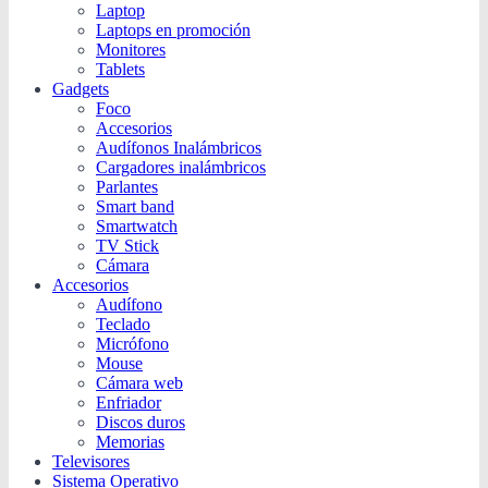
Laptop
Laptops en promoción
Monitores
Tablets
Gadgets
Foco
Accesorios
Audífonos Inalámbricos
Cargadores inalámbricos
Parlantes
Smart band
Smartwatch
TV Stick
Cámara
Accesorios
Audífono
Teclado
Micrófono
Mouse
Cámara web
Enfriador
Discos duros
Memorias
Televisores
Sistema Operativo