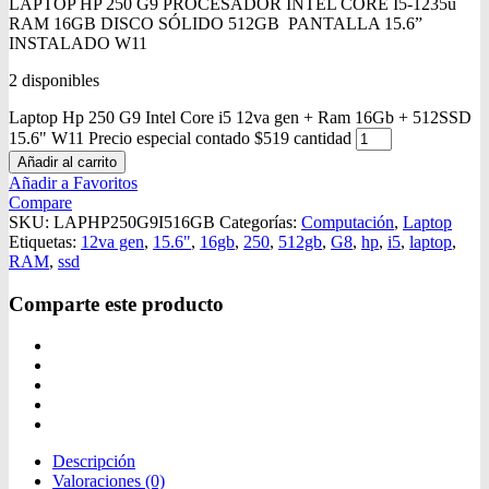
LAPTOP HP 250 G9 PROCESADOR INTEL CORE I5-1235u
RAM 16GB DISCO SÓLIDO 512GB PANTALLA 15.6”
INSTALADO W11
2 disponibles
Laptop Hp 250 G9 Intel Core i5 12va gen + Ram 16Gb + 512SSD
15.6" W11 Precio especial contado $519 cantidad
Añadir al carrito
Añadir a Favoritos
Compare
SKU:
LAPHP250G9I516GB
Categorías:
Computación
,
Laptop
Etiquetas:
12va gen
,
15.6"
,
16gb
,
250
,
512gb
,
G8
,
hp
,
i5
,
laptop
,
RAM
,
ssd
Comparte este producto
Descripción
Valoraciones (0)