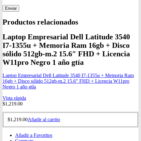
Productos relacionados
Laptop Empresarial Dell Latitude 3540
I7-1355u + Memoria Ram 16gb + Disco
sólido 512gb-m.2 15.6″ FHD + Licencia
W11pro Negro 1 año gtía
Laptop Empresarial Dell Latitude 3540 I7-1355u + Memoria Ram
16gb + Disco sólido 512gb-m.2 15.6″ FHD + Licencia W11pro
Negro 1 año gtía
Vista rápida
$
1,219.00
$
1,219.00
Añadir al carrito
Añadir a Favoritos
Compare