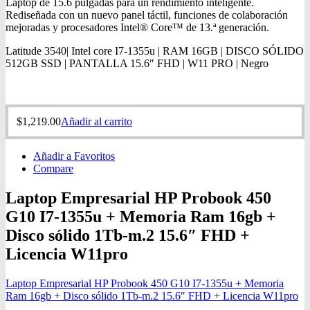
Laptop de 15.6 pulgadas para un rendimiento inteligente.
Rediseñada con un nuevo panel táctil, funciones de colaboración
mejoradas y procesadores Intel® Core™ de 13.ª generación.
Latitude 3540| Intel core I7-1355u | RAM 16GB | DISCO SÓLIDO
512GB SSD | PANTALLA 15.6″ FHD | W11 PRO | Negro
$
1,219.00
Añadir al carrito
Añadir a Favoritos
Compare
Laptop Empresarial HP Probook 450
G10 I7-1355u + Memoria Ram 16gb +
Disco sólido 1Tb-m.2 15.6″ FHD +
Licencia W11pro
Laptop Empresarial HP Probook 450 G10 I7-1355u + Memoria
Ram 16gb + Disco sólido 1Tb-m.2 15.6″ FHD + Licencia W11pro