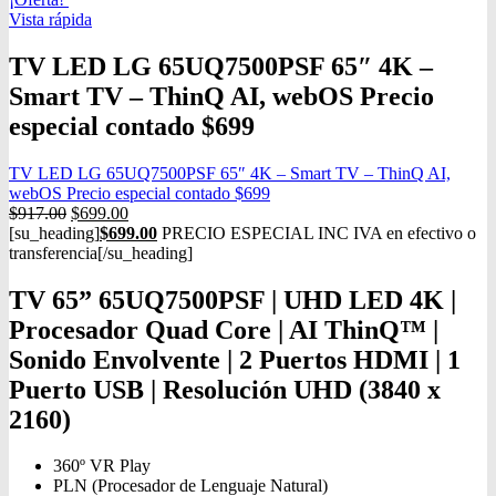
Vista rápida
TV LED LG 65UQ7500PSF 65″ 4K –
Smart TV – ThinQ AI, webOS Precio
especial contado $699
TV LED LG 65UQ7500PSF 65″ 4K – Smart TV – ThinQ AI,
webOS Precio especial contado $699
$
917.00
$
699.00
[su_heading]
$69
9.00
PRECIO ESPECIAL INC IVA en efectivo o
transferencia[/su_heading]
TV 65” 65UQ7500PSF | UHD LED 4K |
Procesador Quad Core | AI ThinQ™ |
Sonido Envolvente | 2 Puertos HDMI | 1
Puerto USB | Resolución UHD (3840 x
2160)
360º VR Play
PLN (Procesador de Lenguaje Natural)