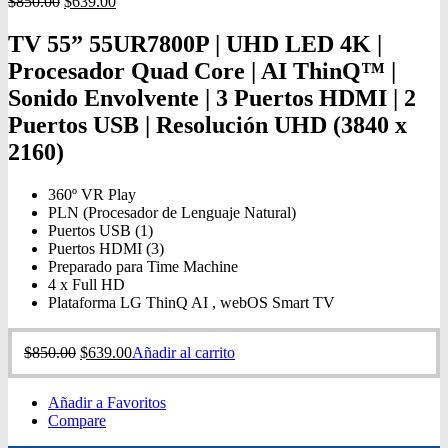
$
850.00
$
639.00
TV 55” 55UR7800P | UHD LED 4K |
Procesador Quad Core | AI ThinQ™ |
Sonido Envolvente | 3 Puertos HDMI | 2
Puertos USB | Resolución UHD (3840 x
2160)
360º VR Play
PLN (Procesador de Lenguaje Natural)
Puertos USB (1)
Puertos HDMI (3)
Preparado para Time Machine
4 x Full HD
Plataforma LG ThinQ AI , webOS Smart TV
$
850.00
$
639.00
Añadir al carrito
Añadir a Favoritos
Compare