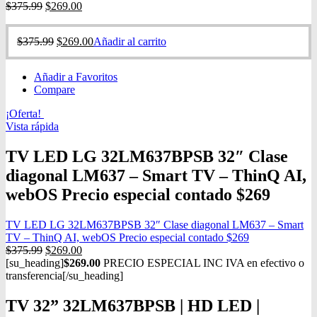
$
375.99
$
269.00
$
375.99
$
269.00
Añadir al carrito
Añadir a Favoritos
Compare
¡Oferta!
Vista rápida
TV LED LG 32LM637BPSB 32″ Clase
diagonal LM637 – Smart TV – ThinQ AI,
webOS Precio especial contado $269
TV LED LG 32LM637BPSB 32″ Clase diagonal LM637 – Smart
TV – ThinQ AI, webOS Precio especial contado $269
$
375.99
$
269.00
[su_heading]
$269.00
PRECIO ESPECIAL INC IVA en efectivo o
transferencia[/su_heading]
TV 32” 32LM637BPSB | HD LED |