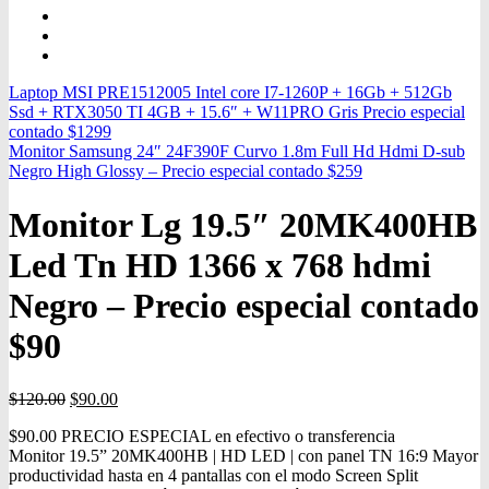
Laptop MSI PRE1512005 Intel core I7-1260P + 16Gb + 512Gb
Ssd + RTX3050 TI 4GB + 15.6″ + W11PRO Gris Precio especial
contado $1299
Monitor Samsung 24″ 24F390F Curvo 1.8m Full Hd Hdmi D-sub
Negro High Glossy – Precio especial contado $259
Monitor Lg 19.5″ 20MK400HB
Led Tn HD 1366 x 768 hdmi
Negro – Precio especial contado
$90
$
120.00
$
90.00
$
90.00
PRECIO ESPECIAL en efectivo o transferencia
Monitor 19.5” 20MK400HB | HD LED | con panel TN 16:9 Mayor
productividad hasta en 4 pantallas con el modo Screen Split