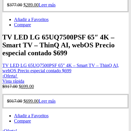
$
377.00
$
289.00
Leer más
Añadir a Favoritos
Compare
TV LED LG 65UQ7500PSF 65″ 4K –
Smart TV – ThinQ AI, webOS Precio
especial contado $699
TV LED LG 65UQ7500PSF 65″ 4K – Smart TV – ThinQ AI,
webOS Precio especial contado $699
¡Oferta!
Vista rápida
$
917.00
$
699.00
$
917.00
$
699.00
Leer más
Añadir a Favoritos
Compare
¡Oferta!