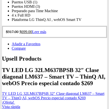
Puertos USB (1)
Puertos HDMI (3)
Preparado para Time Machine
4 x Full HD
Plataforma LG ThinQ AI , webOS Smart TV
$
917.00
$
699.00
Leer más
Añadir a Favoritos
Compare
Upsell Products
TV LED LG 32LM637BPSB 32″ Clase
diagonal LM637 – Smart TV – ThinQ AI,
webOS Precio especial contado $269
TV LED LG 32LM637BPSB 32″ Clase diagonal LM637 – Smart
TV – ThinQ AI, webOS Precio especial contado $269
¡Oferta!
Vista rápida