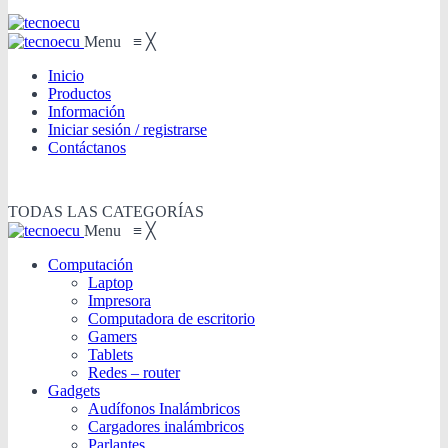
Menu
≡
╳
Inicio
Productos
Información
Iniciar sesión / registrarse
Contáctanos
TODAS LAS CATEGORÍAS
Menu
≡
╳
Computación
Laptop
Impresora
Computadora de escritorio
Gamers
Tablets
Redes – router
Gadgets
Audífonos Inalámbricos
Cargadores inalámbricos
Parlantes