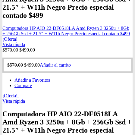
21.5″ + W11h Negro Precio especial
contado $499
Computadora HP AIO 22-DF0518LA Amd Ryzen 3 3250u + 8Gb
+ 256Gb Ssd + 21.5″ + W11h Negro Precio especial contado $499
¡Oferta!
Vista rápida
$
570.00
$
499.00
$
570.00
$
499.00
Añadir al carrito
Añadir a Favoritos
Compare
¡Oferta!
Vista rápida
Computadora HP AIO 22-DF0518LA
Amd Ryzen 3 3250u + 8Gb + 256Gb Ssd +
21.5″ + W11h Negro Precio especial