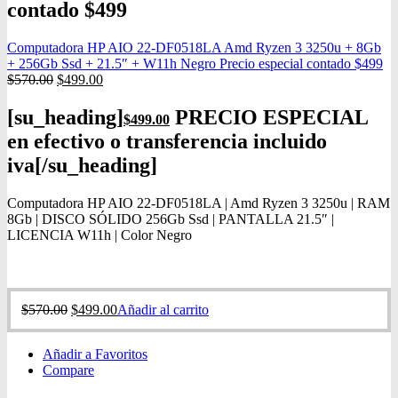
contado $499
Computadora HP AIO 22-DF0518LA Amd Ryzen 3 3250u + 8Gb
+ 256Gb Ssd + 21.5″ + W11h Negro Precio especial contado $499
$
570.00
$
499.00
[su_heading]
PRECIO ESPECIAL
$
499.00
en efectivo o transferencia incluido
iva[/su_heading]
Computadora HP AIO 22-DF0518LA | Amd Ryzen 3 3250u | RAM
8Gb | DISCO SÓLIDO 256Gb Ssd | PANTALLA 21.5″ |
LICENCIA W11h | Color Negro
$
570.00
$
499.00
Añadir al carrito
Añadir a Favoritos
Compare