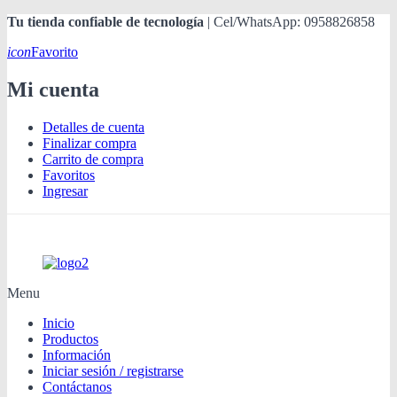
Tu tienda confiable de tecnología
| Cel/WhatsApp: 0958826858
icon
Favorito
Mi cuenta
Detalles de cuenta
Finalizar compra
Carrito de compra
Favoritos
Ingresar
Menu
Inicio
Productos
Información
Iniciar sesión / registrarse
Contáctanos