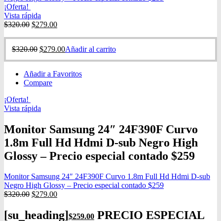
¡Oferta!
Vista rápida
$
320.00
$
279.00
$
320.00
$
279.00
Añadir al carrito
Añadir a Favoritos
Compare
¡Oferta!
Vista rápida
Monitor Samsung 24″ 24F390F Curvo
1.8m Full Hd Hdmi D-sub Negro High
Glossy – Precio especial contado $259
Monitor Samsung 24″ 24F390F Curvo 1.8m Full Hd Hdmi D-sub
Negro High Glossy – Precio especial contado $259
$
320.00
$
279.00
[su_heading]
PRECIO ESPECIAL
$
259.00