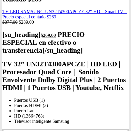
TV LED SAMSUNG UN32T4300APCZE 32″ HD – Smart TV –
Precio especial contado $269
$
377.00
$
289.00
[su_heading]
PRECIO
$
269.00
ESPECIAL en efectivo o
transferencia[/su_heading]
TV 32” UN32T4300APCZE | HD LED |
Procesador Quad Core | Sonido
Envolvente Dolby Digital Plus | 2 Puertos
HDMI | 1 Puertos USB | Youtube, Netflix
Puertos USB (1)
Puertos HDMI (2)
Puerto Lan
HD (1366×768)
Televisor inteligente Samsung