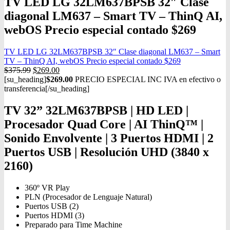
TV LED LG 32LM637BPSB 32″ Clase
diagonal LM637 – Smart TV – ThinQ AI,
webOS Precio especial contado $269
TV LED LG 32LM637BPSB 32″ Clase diagonal LM637 – Smart
TV – ThinQ AI, webOS Precio especial contado $269
$
375.99
$
269.00
[su_heading]
$269.00
PRECIO ESPECIAL INC IVA en efectivo o
transferencia[/su_heading]
TV 32” 32LM637BPSB | HD LED |
Procesador Quad Core | AI ThinQ™ |
Sonido Envolvente | 3 Puertos HDMI | 2
Puertos USB | Resolución UHD (3840 x
2160)
360º VR Play
PLN (Procesador de Lenguaje Natural)
Puertos USB (2)
Puertos HDMI (3)
Preparado para Time Machine