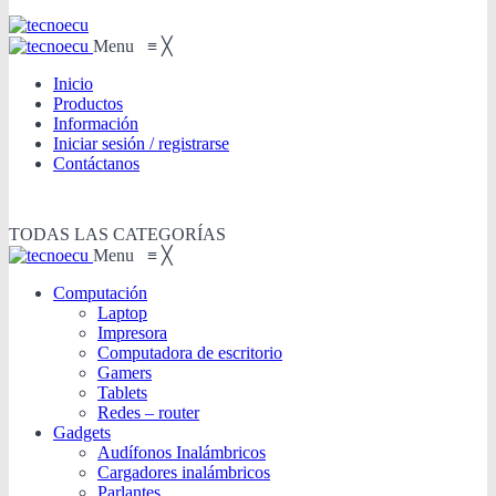
Menu
≡
╳
Inicio
Productos
Información
Iniciar sesión / registrarse
Contáctanos
TODAS LAS CATEGORÍAS
Menu
≡
╳
Computación
Laptop
Impresora
Computadora de escritorio
Gamers
Tablets
Redes – router
Gadgets
Audífonos Inalámbricos
Cargadores inalámbricos
Parlantes