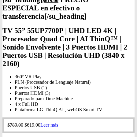
$61
9.00
ESPECIAL en efectivo o
transferencia[/su_heading]
TV 55” 55UP7700P | UHD LED 4K |
Procesador Quad Core | AI ThinQ™ |
Sonido Envolvente | 3 Puertos HDMI | 2
Puertos USB | Resolución UHD (3840 x
2160)
360º VR Play
PLN (Procesador de Lenguaje Natural)
Puertos USB (1)
Puertos HDMI (3)
Preparado para Time Machine
4 x Full HD
Plataforma LG ThinQ AI , webOS Smart TV
$
789.00
$
619.00
Leer más