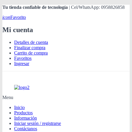
Tu tienda confiable de tecnología
| Cel/WhatsApp: 0958826858
icon
Favorito
Mi cuenta
Detalles de cuenta
Finalizar compra
Carrito de compra
Favoritos
Ingresar
Menu
Inicio
Productos
Información
Iniciar sesión / registrarse
Contáctanos