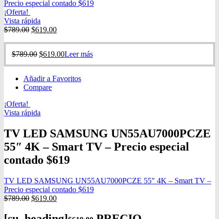
Precio especial contado $619
¡Oferta!
Vista rápida
$
789.00
$
619.00
$
789.00
$
619.00
Leer más
Añadir a Favoritos
Compare
¡Oferta!
Vista rápida
TV LED SAMSUNG UN55AU7000PCZE
55″ 4K – Smart TV – Precio especial
contado $619
TV LED SAMSUNG UN55AU7000PCZE 55″ 4K – Smart TV –
Precio especial contado $619
$
789.00
$
619.00
[su_heading]
PRECIO